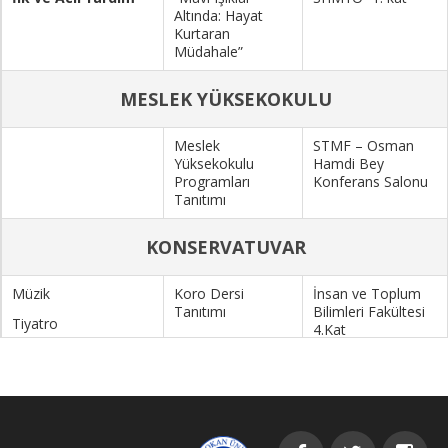
Altında: Hayat
Kurtaran
Müdahale”
MESLEK YÜKSEKOKULU
Meslek
STMF – Osman
Yüksekokulu
Hamdi Bey
Programları
Konferans Salonu
Tanıtımı
KONSERVATUVAR
Müzik
Koro Dersi
İnsan ve Toplum
Tanıtımı
Bilimleri Fakültesi
Tiyatro
4.Kat
Tiyatro Oyun
Konvervatuvar
Provası
Sınıfı
Truva Salonu
(Bekir Okan KSM)