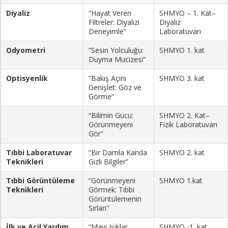
Diyaliz
“Hayat Veren
SHMYO – 1. Kat–
Filtreler: Diyalizi
Diyaliz
Deneyimle”
Laboratuvarı
Odyometri
“Sesin Yolculuğu:
SHMYO 1. kat
Duyma Mucizesi”
Optisyenlik
“Bakış Açını
SHMYO 3. kat
Genişlet: Göz ve
Görme”
“Bilimin Gücü:
SHMYO 2. Kat–
Görünmeyeni
Fizik Laboratuvarı
Gör”
Tıbbi Laboratuvar
“Bir Damla Kanda
SHMYO 2. kat
Teknikleri
Gizli Bilgiler”
Tıbbi Görüntüleme
“Görünmeyeni
SHMYO 1.kat
Teknikleri
Görmek: Tıbbi
Görüntülemenin
Sırları”
İlk ve Acil Yardım
“Mavi Işıklar
SHMYO -1. kat