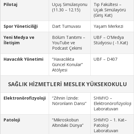
Pilotaj
Uçuş Simülasyonu
Tıp Fakültesi –
(11.30 – 12.15)
Uçak Simülayörü
(Giriş Kat)
Spor Yöneticiliği
Dart Turnuvası
Yaşam Merkezi
Yeni Medya ve
Bölüm Tanıtımı –
UBF – O’Medya
İletişim
YouTube ve
Stüdyosu ( -1.Kat)
Podcast Çekimi
Havacılık Yönetimi
“Havacılıkta
UBF – D407
Güncel Konular”
Atölyesi
SAĞLIK HİZMETLERİ MESLEK YÜKSEKOKULU
Elektronörofizyoloji
“Zihnin İzinde:
SHMYO –
Nöronların Dansı”
Elektronörofizyoloji
Laboratuvarı
Patoloji
“Mikroskobun
SHMYO – 1. Kat–
Altındaki Dünya”
Patoloji
Laboratuvarı