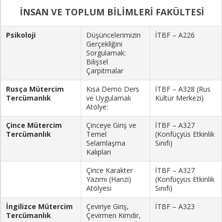
İNSAN VE TOPLUM BİLİMLERİ FAKÜLTESİ
Psikoloji
Düşüncelerimizin
İTBF – A226
Gerçekliğini
Sorgulamak:
Bilişsel
Çarpıtmalar
Rusça Mütercim
Kısa Demo Ders
İTBF – A328 (Rus
Tercümanlık
ve Uygulamalı
Kültür Merkezi)
Atölye:
Çince Mütercim
Çinceye Giriş ve
İTBF – A327
Tercümanlık
Temel
(Konfüçyüs Etkinlik
Selamlaşma
Sınıfı)
Kalıpları
Çince Karakter
İTBF – A327
Yazımı (Hanzi)
(Konfüçyüs Etkinlik
Atölyesi
Sınıfı)
İngilizce Mütercim
Çeviriye Giriş,
İTBF – A323
Tercümanlık
Çevirmen Kimdir,