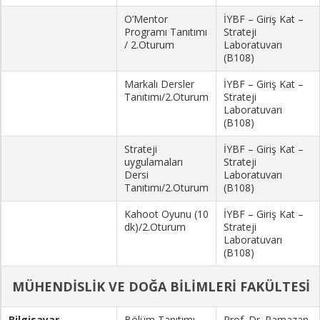
O’Mentor
İYBF – Giriş Kat –
Programı Tanıtımı
Strateji
/ 2.Oturum
Laboratuvarı
(B108)
Markalı Dersler
İYBF – Giriş Kat –
Tanıtımı/2.Oturum
Strateji
Laboratuvarı
(B108)
Strateji
İYBF – Giriş Kat –
uygulamaları
Strateji
Dersi
Laboratuvarı
Tanıtımı/2.Oturum
(B108)
Kahoot Oyunu (10
İYBF – Giriş Kat –
dk)/2.Oturum
Strateji
Laboratuvarı
(B108)
MÜHENDİSLİK VE DOĞA BİLİMLERİ FAKÜLTESİ
Bilgisayar
Bölüm Tanıtımı
Prof. Dr. Ramazan